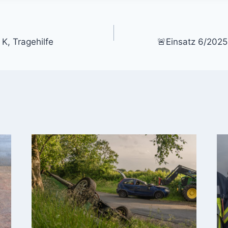
gation
K, Tragehilfe
🚨Einsatz 6/2025