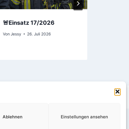
🚨Einsatz 17/2026
🚨Eins
Von
Jessy
26. Juli 2026
Von
Jessy
Ablehnen
Einstellungen ansehen
© 2026 Gemeindefeuerwehr Viöl