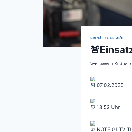
EINSÄTZE FF VIÖL
🚨Einsat
Von
Jessy
9. Augus
0
7.02.2025
13:52 Uhr
NOTF 01 TV Tü