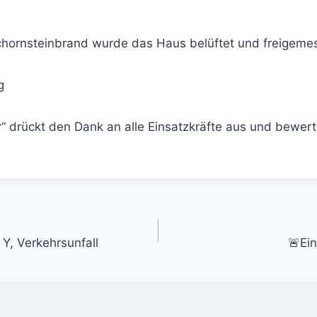
hornsteinbrand wurde das Haus belüftet und freigeme
g
mir“ drückt den Dank an alle Einsatzkräfte aus und bewert
gation
Y, Verkehrsunfall
🚨Ei