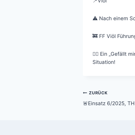
📍Viöl
⚠️ Nach einem Sc
🚒 FF Viöl Führun
👍🏼 Ein „Gefällt 
Situation!
Beitragsnavi
ZURÜCK
🚨Einsatz 6/2025, TH 