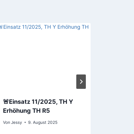
🚨Einsatz 11/2025, TH Y
🚨Eins
Erhöhung TH R5
Von
Jessy
Von
Jessy
9. August 2025